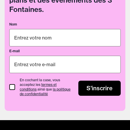
plans et des événements des 3
Fontaines.
Nom
E-mail
En cochant la case, vous
acceptez les
termes et
termes et conditions
S'inscrire
conditions
ainsi que
la politique
de confidentialité