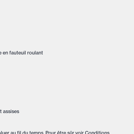
 en fauteuil roulant
t assises
uer au fil du temps. Pour être sûr voir
Conditions