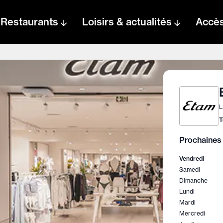
Restaurants
Loisirs & actualités
Accè
L
T
Prochaines 
Vendredi
Samedi
Dimanche
Lundi
Mardi
Mercredi