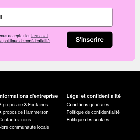
vous acceptez les
termes et
s
S'inscrire
la politique de confidentialité
Informations d'entreprise
Légal et confidentialité
À propos de 3 Fontaines
Conditions générales
À propos de Hammerson
Politique de confidentialité
Contactez-nous
Politique des cookies
Nore communauté locale