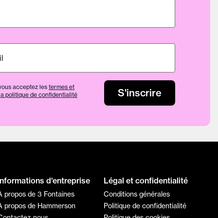
vous acceptez les
termes et
s
S'inscrire
la politique de confidentialité
Informations d'entreprise
Légal et confidentialité
À propos de 3 Fontaines
Conditions générales
À propos de Hammerson
Politique de confidentialité
Contactez-nous
Politique des cookies