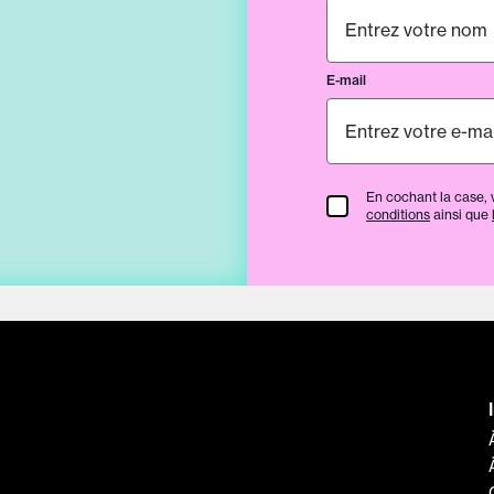
E-mail
En cochant la case, 
termes et condition
conditions
ainsi que