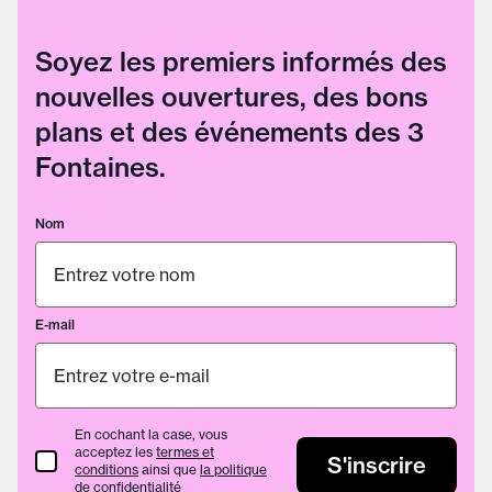
Soyez les premiers informés des
nouvelles ouvertures, des bons
plans et des événements des 3
Fontaines.
Nom
E-mail
En cochant la case, vous
acceptez les
termes et
termes et conditions
S'inscrire
conditions
ainsi que
la politique
de confidentialité