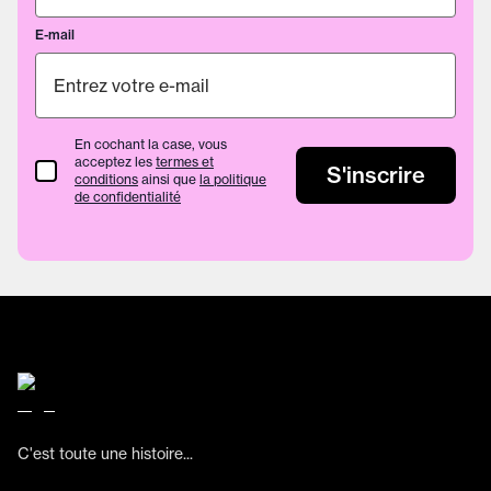
E-mail
En cochant la case, vous
acceptez les
termes et
termes et conditions
S'inscrire
conditions
ainsi que
la politique
de confidentialité
C'est toute une histoire...