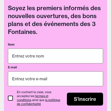
Soyez les premiers informés des
nouvelles ouvertures, des bons
plans et des événements des 3
Fontaines.
Nom
E-mail
En cochant la case, vous
acceptez les
termes et
termes et conditions
S'inscrire
conditions
ainsi que
la politique
de confidentialité