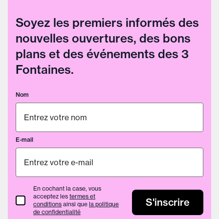
Soyez les premiers informés des
nouvelles ouvertures, des bons
plans et des événements des 3
Fontaines.
Nom
E-mail
En cochant la case, vous
acceptez les
termes et
termes et conditions
S'inscrire
conditions
ainsi que
la politique
de confidentialité